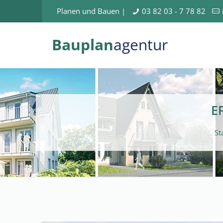
Planen und Bauen |
03 82 03 - 7 78 82
Bauplan
agentur
E
St